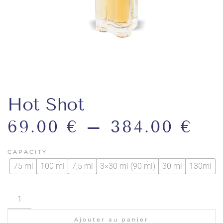
Hot Shot
69.00
€
–
384.00
€
CAPACITY
75 ml
100 ml
7,5 ml
3×30 ml (90 ml)
30 ml
130ml
quantité
de
Hot
Ajouter au panier