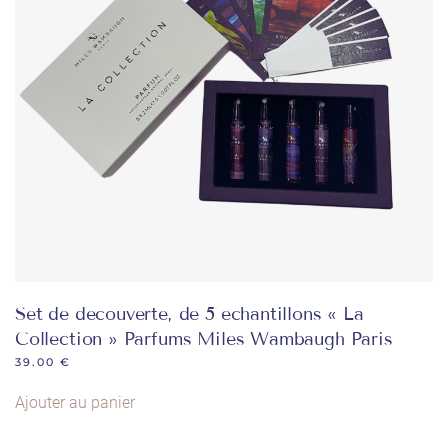
être
choisies
sur
la
page
du
produit
Set de decouverte, de 5 echantillons « La
Collection » Parfums Miles Wambaugh Paris
39.00
€
Ajouter au panier