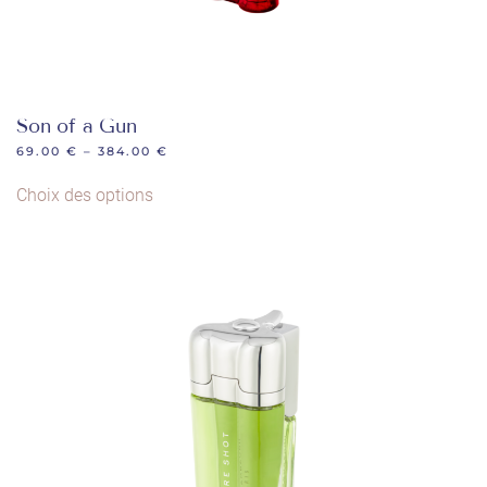
Son of a Gun
69.00
€
–
384.00
€
Ce
Choix des options
produit
a
plusieurs
variations.
Les
options
peuvent
être
choisies
sur
la