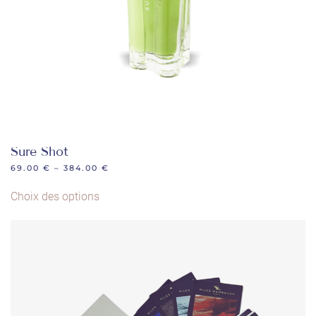
page
du
produit
Sure Shot
69.00
€
–
384.00
€
Ce
Choix des options
produit
a
plusieurs
variations.
Les
options
peuvent