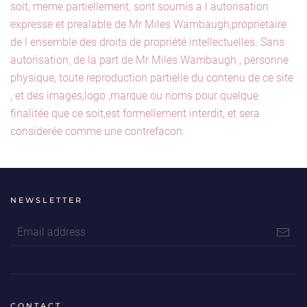
soit, meme partiellement, sont soumis a l autorisation
expresse et prealable de Mr Miles Wambaugh,proprietaire
de l ensemble des droits de propriété intellectuelles. Sans
autorisation, de la part de Mr Miles Wambaugh , personne
physique, toute reproduction partielle du contenu de ce site
, et des images,logo ,marque ou noms pour quelque
finalitée que ce soit,est formellement interdit, et sera
considerée comme une contrefacon.
NEWSLETTER
CONTACT