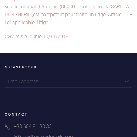
seul le tribunal d Amiens, (80000) dont depend la SARL LA
DESIGNERIE ,est competant pour traité un litige. Article 15 –
Loi applicable, Litige
CGV mis à jour le 10/11/2019
NEWSLETTER
CONTACT
+33 684 91 38 35